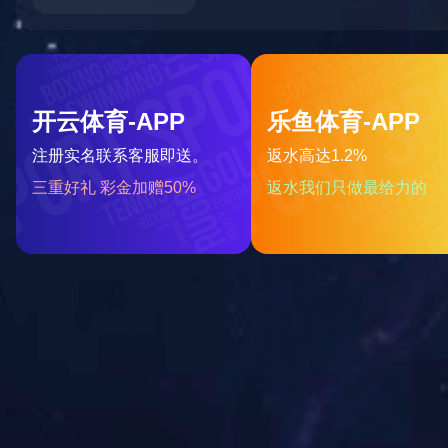
服务热线
15620726291
姓名
电话
内容
提交