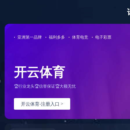
电话:15620726291
邮箱: smtcamla@163.com
天津宏新电子
科技有限