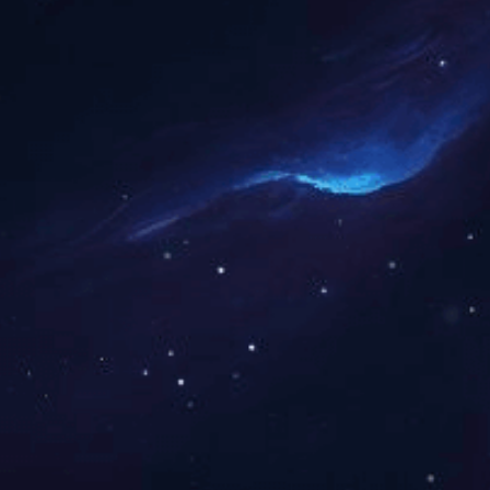
姓名
电话
内容
提交
乐竞（中国）一站式体育服务
Contact