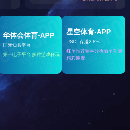
乐竞官网
乐竞官网