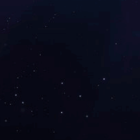
联系电话：15620726291
邮箱：smtcamla@163.com
联系地址：
天津市津南开发区北闸口镇天乐创新产业园6号
厂房东侧3-4层
开云手机官方版在线入口
|
华体会体育
|
开元网站登录入口
|
开云手机登录入口
扫一扫加微信
|
开云足球
|
乐竞
|
乐动平台
|
MK体育·(国际)官方网站
|