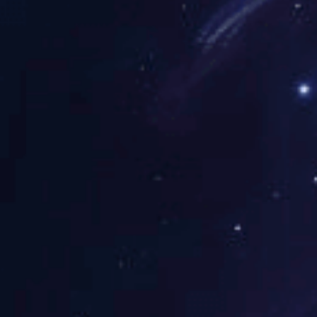
提交
乐竞（中国）一站式体育服务
Con
联系电话：15620726291
邮箱：smtcamla@163.com
开云手机官方版在线入口
|
联系地址：
天津市津南开发区北闸口镇天乐创新产业
华体会体育
厂房东侧3-4层
|
开元网站登录入口
|
开云手机登录入口
|