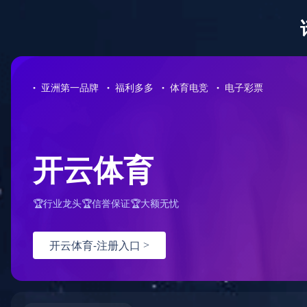
电话:15620726291
邮箱: smtcamla@163.com
天津宏新电子
科技有限