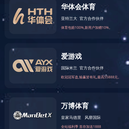
设备生产线
设备配备
三星贴片机系列
在线AOI检测机
进口10温区回流焊
DECK印刷机
3DX-RAY检测机