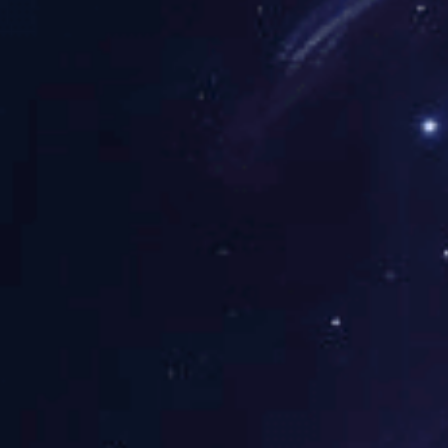
乐竞官网平台
|